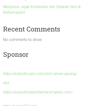
Menyusuri Jejak Kreativitas dan Sejarah Seni di
ReformasiArt
Recent Comments
No comments to show.
Sponsor
https://exhorticcars.com/slot-server-jepang/
slot
https://everettstationfarmersmarket.com/