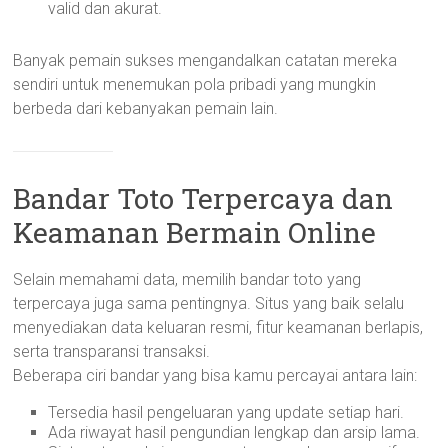
valid dan akurat.
Banyak pemain sukses mengandalkan catatan mereka
sendiri untuk menemukan pola pribadi yang mungkin
berbeda dari kebanyakan pemain lain.
Bandar Toto Terpercaya dan
Keamanan Bermain Online
Selain memahami data, memilih bandar toto yang
terpercaya juga sama pentingnya. Situs yang baik selalu
menyediakan data keluaran resmi, fitur keamanan berlapis,
serta transparansi transaksi.
Beberapa ciri bandar yang bisa kamu percayai antara lain:
Tersedia hasil pengeluaran yang update setiap hari.
Ada riwayat hasil pengundian lengkap dan arsip lama.