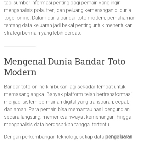
tapi sumber informasi penting bagi pemain yang ingin
menganalisis pola, tren, dan peluang kemenangan di dunia
togel online. Dalam dunia bandar toto modern, pemahaman
tentang data keluaran jadi bekal penting untuk menentukan
strategi bermain yang lebih cerdas.
Mengenal Dunia Bandar Toto
Modern
Bandar toto online kini bukan lagi sekadar tempat untuk
memasang angka. Banyak platform telah bertransformasi
menjadi sistem permainan digital yang transparan, cepat,
dan aman. Para pemain bisa memantau hasil pengundian
secara langsung, memeriksa riwayat kemenangan, hingga
menganalisis data berdasarkan tanggal tertentu.
Dengan perkembangan teknologi, setiap data
pengeluaran