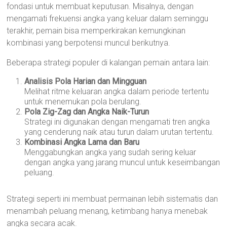
fondasi untuk membuat keputusan. Misalnya, dengan
mengamati frekuensi angka yang keluar dalam seminggu
terakhir, pemain bisa memperkirakan kemungkinan
kombinasi yang berpotensi muncul berikutnya.
Beberapa strategi populer di kalangan pemain antara lain:
Analisis Pola Harian dan Mingguan
Melihat ritme keluaran angka dalam periode tertentu
untuk menemukan pola berulang.
Pola Zig-Zag dan Angka Naik-Turun
Strategi ini digunakan dengan mengamati tren angka
yang cenderung naik atau turun dalam urutan tertentu.
Kombinasi Angka Lama dan Baru
Menggabungkan angka yang sudah sering keluar
dengan angka yang jarang muncul untuk keseimbangan
peluang.
Strategi seperti ini membuat permainan lebih sistematis dan
menambah peluang menang, ketimbang hanya menebak
angka secara acak.