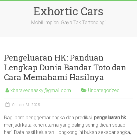
Skip
Exhortic Cars
to
content
Mobil Impian, Gaya Tak Tertandingi
Pengeluaran HK: Panduan
Lengkap Dunia Bandar Toto dan
Cara Memahami Hasilnya
xbaravecaasky@gmail.com
Uncategorized
October 31, 2025
Bagi para penggemar angka dan prediksi,
pengeluaran hk
menjadi kata kunci utama yang paling sering dicari setiap
hari. Data hasil keluaran Hongkong ini bukan sekadar angka,