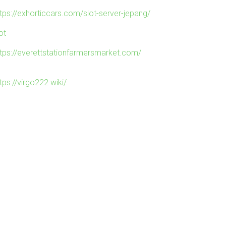
ttps://exhorticcars.com/slot-server-jepang/
ot
ttps://everettstationfarmersmarket.com/
tps://virgo222.wiki/