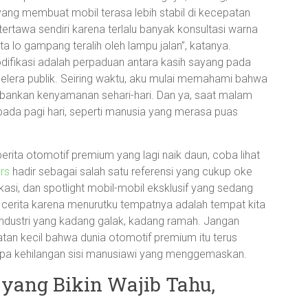
ng membuat mobil terasa lebih stabil di kecepatan
tertawa sendiri karena terlalu banyak konsultasi warna
a lo gampang teralih oleh lampu jalan”, katanya.
odifikasi adalah perpaduan antara kasih sayang pada
 selera publik. Seiring waktu, aku mulai memahami bahwa
bankan kenyamanan sehari-hari. Dan ya, saat malam
ipada pagi hari, seperti manusia yang merasa puas
erita otomotif premium yang lagi naik daun, coba lihat
rs
hadir sebagai salah satu referensi yang cukup oke
asi, dan spotlight mobil-mobil eksklusif yang sedang
n cerita karena menurutku tempatnya adalah tempat kita
industri yang kadang galak, kadang ramah. Jangan
tan kecil bahwa dunia otomotif premium itu terus
tanpa kehilangan sisi manusiawi yang menggemaskan.
 yang Bikin Wajib Tahu,