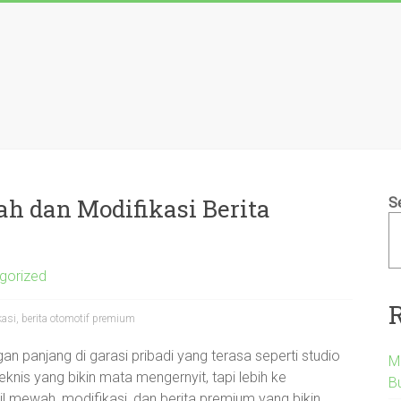
h dan Modifikasi Berita
S
gorized
asi, berita otomotif premium
gan panjang di garasi pribadi yang terasa seperti studio
M
eknis yang bikin mata mengernyit, tapi lebih ke
B
 mewah, modifikasi, dan berita premium yang bikin