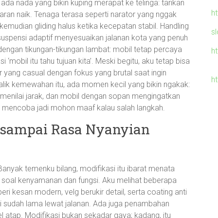
 ada nada yang bikin kuping merapat ke telinga: tarikan
h
taran naik. Tenaga terasa seperti narator yang nggak
kemudian gliding halus ketika kecepatan stabil. Handling
sl
u; suspensi adaptif menyesuaikan jalanan kota yang penuh
dengan tikungan-tikungan lambat: mobil tetap percaya
h
i ‘mobil itu tahu tujuan kita’. Meski begitu, aku tetap bisa
yang casual dengan fokus yang brutal saat ingin
ht
alik kemewahan itu, ada momen kecil yang bikin ngakak:
menilai jarak, dan mobil dengan sopan mengingatkan
 mencoba jadi mohon maaf kalau salah langkah.
t sampai Rasa Nyanyian
 Banyak temenku bilang, modifikasi itu ibarat menata
ga soal kenyamanan dan fungsi. Aku melihat beberapa
kesan modern, velg berukir detail, serta coating anti
ski sudah lama lewat jalanan. Ada juga penambahan
nel atap. Modifikasi bukan sekadar gaya; kadang, itu