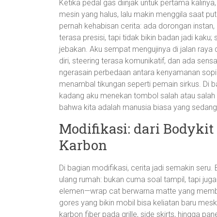
Ketika pedal gas diinjak untuk pertama kalinya,
mesin yang halus, lalu makin menggila saat pu
pernah kehabisan cerita: ada dorongan instan, 
terasa presisi, tapi tidak bikin badan jadi kak
jebakan. Aku sempat mengujinya di jalan raya 
diri, steering terasa komunikatif, dan ada sensas
ngerasain perbedaan antara kenyamanan sopir 
menambal tikungan seperti pemain sirkus. Di b
kadang aku menekan tombol salah atau salah 
bahwa kita adalah manusia biasa yang sedang
Modifikasi: dari Bodyki
Karbon
Di bagian modifikasi, cerita jadi semakin seru.
ulang rumah: bukan cuma soal tampil, tapi ju
elemen—wrap cat berwarna matte yang memberi 
gores yang bikin mobil bisa keliatan baru me
karbon fiber pada grille, side skirts, hingga pa