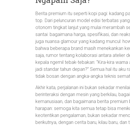
Berita premium itu seperti kopi pagi: kadang pa
top. Dari peluncuran model edisi terbatas yan
otonom tingkat lanjut yang mulai merambah s
santai: bagaimana harga, spesifikasi, dan reak
juga nuansa glamour yang kadang muncul: how m
bahwa beberapa brand masih menekankan keny
saja, rumor tentang kolaborasi antara atelier
kepala ngemil tebak-tebakan: “Kira-kira warna 
jadi standar tahun depan?” Semua hal itu aku
tidak bosan dengan angka-angka teknis semat
Akhir kata, perjalanan ini bukan sekadar menil
berinteraksi dengan mesin yang berkilau, baga
kemanusiaan, dan bagaimana berita premium bi
harapan: semoga kita semua tetap bisa men
keotentikan pengalaman, bukan sekadar menca
berikutnya, dengan cerita baru, kilau baru, dan