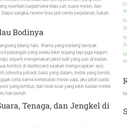
E
yang nyeritain bagaimana kilau cat, suara mesin, dan
d
. Siapa sangka, review bisa jadi cerita perjalanan, bukan
P
d
lau Bodinya
N
d
tu langsung bilang halo. Warna yang kadang tampak
od pasangan yang selalu bikin tegang tapi juga kagum.
Me
rapi, seperti mengenakan jaket kulit yang pas di badan.
R
mua tombol di dashboard seakan mengucapkan: ayo,
ti orkestra pribadi; bass yang dalam, treble yang bersih,
ggak cinta sama kehebatan mesin saja; aku jatuh pada
interior yang lembut, dan heat seat yang bikin badan melek
u hari penuh.
N
uara, Tenaga, dan Jengkel di