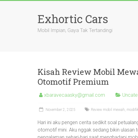
Skip
to
Exhortic Cars
content
Mobil Impian, Gaya Tak Tertandingi
Kisah Review Mobil Mewa
Otomotif Premium
xbaravecaasky@gmail.com
Uncate
November 2, 2025
Review mobil mewah, modifik
Hari ini aku pengen cerita sedikit soal petualan
otomotif mini. Aku nggak sedang bikin ulasan t
pengalaman sehari-hari saat menghadapi mobil