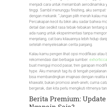
menjadi cara untuk menambah aerodinamika ya
tinggi. Sambil menunggu finishing, aku sempat 
dengan mekanik: “Jangan pilih merah kalau mat
Percakapan kecil itu bikin aku sadar bahwa m
detail dan sedikit rasa tebak-tebakan tentang
ada ruang untuk eksperimentasi tanpa mengor
menjelang, cat baru kilauannya lebih hidup dar
setelah menyelesaikan cerita panjang.
Kalau kamu pengen lihat opsi modifikasi atau b
rekomendasi dari berbagai sumber.
exhorticca
buat menguji mood pasar, tren garapan modifik
hype. Aku menaruh tag itu di tengah perjalana
bisa membandingkan imajinasi dengan realita 
khawatir, bukan promosi aneh-aneh; cuma cata
bergerak, dan kita perlu mengikuti ritmenya 
Berita Premium: Update
Ngapain Saja?