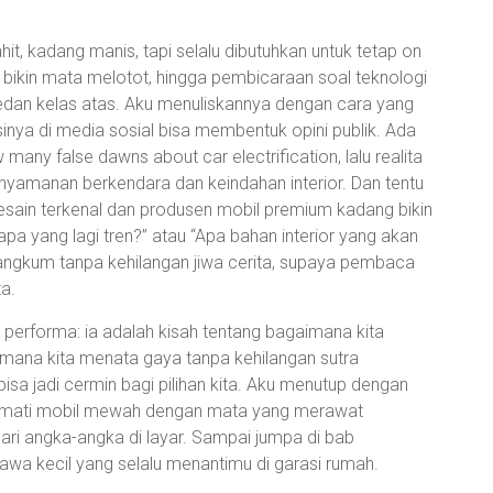
hit, kadang manis, tapi selalu dibutuhkan untuk tetap on
g bikin mata melotot, hingga pembicaraan soal teknologi
edan kelas atas. Aku menuliskannya dengan cara yang
sinya di media sosial bisa membentuk opini publik. Ada
any false dawns about car electrification, lalu realita
amanan berkendara dan keindahan interior. Dan tentu
 desain terkenal dan produsen mobil premium kadang bikin
apa yang lagi tren?” atau “Apa bahan interior yang akan
 rangkum tanpa kehilangan jiwa cerita, supaya pembaca
a.
ai performa: ia adalah kisah tentang bagaimana kita
imana kita menata gaya tanpa kehilangan sutra
sa jadi cermin bagi pilihan kita. Aku menutup dengan
ikmati mobil mewah dengan mata yang merawat
ri angka-angka di layar. Sampai jumpa di bab
 tawa kecil yang selalu menantimu di garasi rumah.