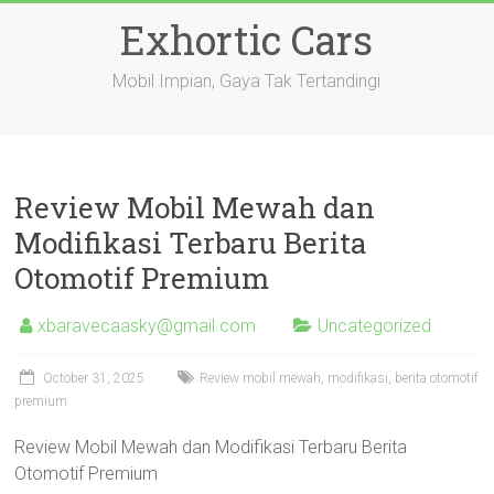
Skip
Exhortic Cars
to
content
Mobil Impian, Gaya Tak Tertandingi
Review Mobil Mewah dan
Modifikasi Terbaru Berita
Otomotif Premium
xbaravecaasky@gmail.com
Uncategorized
October 31, 2025
Review mobil mewah, modifikasi, berita otomotif
premium
Review Mobil Mewah dan Modifikasi Terbaru Berita
Otomotif Premium