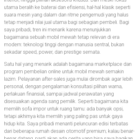
utama beralih ke baterai dan efisiensi, hal-hal klasik seperti
suara mesin yang dalam dan ritme pengemudi yang halus
tetap menjadi nilai jual utama bagi sebagian pembeli. Bagi
saya pribadi, tren ini menarik karena menunjukkan
bagaimana sebuah mobil mewah tetap relevan di era
modern: teknologi tinggi dengan manusia sentral, bukan
sekadar speed, power, dan prestige semata.
Satu hal yang menarik adalah bagaimana marketplace dan
program pembelian online untuk mobil mewah semakin
lazim. Pelayanan after-sales juga mulai dirombak agar lebih
personal, dengan pengalaman konsultasi pilihan warna,
perlakuan finansial, sampai jadwal perawatan yang
disesuaikan agenda sang pemilik. Seperti bagaimana kita
memilih sofa impor untuk ruang tamu: ada banyak opsi,
tetapi akhirnya kita memilih yang paling pas untuk gaya
hidup kita. Saya pribadi menanti peluncuran edisi terbatas
dari beberapa rumah desain otomotif premium; kalau benar-
benar datang, pasti akan ada cerita yang bisa saya bagikan