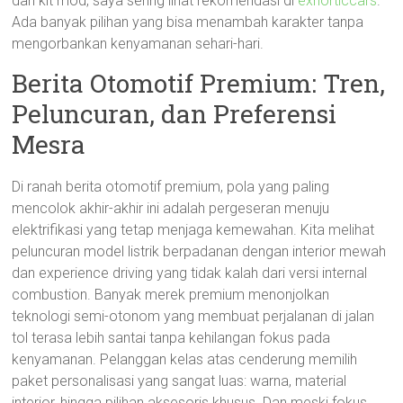
dan kit mod, saya sering lihat rekomendasi di
exhorticcars
.
Ada banyak pilihan yang bisa menambah karakter tanpa
mengorbankan kenyamanan sehari-hari.
Berita Otomotif Premium: Tren,
Peluncuran, dan Preferensi
Mesra
Di ranah berita otomotif premium, pola yang paling
mencolok akhir-akhir ini adalah pergeseran menuju
elektrifikasi yang tetap menjaga kemewahan. Kita melihat
peluncuran model listrik berpadanan dengan interior mewah
dan experience driving yang tidak kalah dari versi internal
combustion. Banyak merek premium menonjolkan
teknologi semi-otonom yang membuat perjalanan di jalan
tol terasa lebih santai tanpa kehilangan fokus pada
kenyamanan. Pelanggan kelas atas cenderung memilih
paket personalisasi yang sangat luas: warna, material
interior, hingga pilihan aksesoris khusus. Dan meski fokus