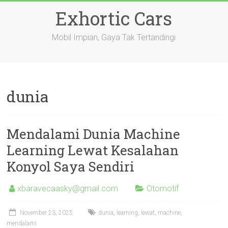
Skip
Exhortic Cars
to
content
Mobil Impian, Gaya Tak Tertandingi
dunia
Mendalami Dunia Machine
Learning Lewat Kesalahan
Konyol Saya Sendiri
xbaravecaasky@gmail.com
Otomotif
November 23, 2025
dunia
,
learning
,
lewat
,
machine
,
mendalami