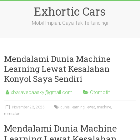
Skip
Exhortic Cars
to
content
Mobil Impian, Gaya Tak Tertandingi
Mendalami Dunia Machine
Learning Lewat Kesalahan
Konyol Saya Sendiri
xbaravecaasky@gmail.com
Otomotif
November 23, 2025
dunia
,
learning
,
lewat
,
machine
,
mendalami
Mendalami Dunia Machine
Learning Lewat Kesalahan