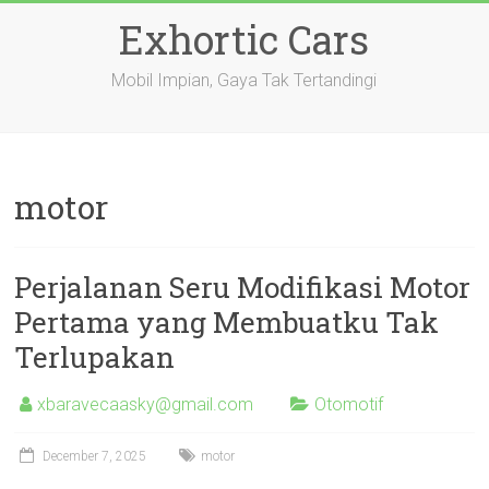
Skip
Exhortic Cars
to
content
Mobil Impian, Gaya Tak Tertandingi
motor
Perjalanan Seru Modifikasi Motor
Pertama yang Membuatku Tak
Terlupakan
xbaravecaasky@gmail.com
Otomotif
December 7, 2025
motor