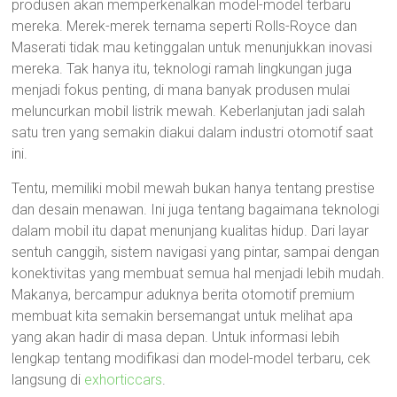
produsen akan memperkenalkan model-model terbaru
mereka. Merek-merek ternama seperti Rolls-Royce dan
Maserati tidak mau ketinggalan untuk menunjukkan inovasi
mereka. Tak hanya itu, teknologi ramah lingkungan juga
menjadi fokus penting, di mana banyak produsen mulai
meluncurkan mobil listrik mewah. Keberlanjutan jadi salah
satu tren yang semakin diakui dalam industri otomotif saat
ini.
Tentu, memiliki mobil mewah bukan hanya tentang prestise
dan desain menawan. Ini juga tentang bagaimana teknologi
dalam mobil itu dapat menunjang kualitas hidup. Dari layar
sentuh canggih, sistem navigasi yang pintar, sampai dengan
konektivitas yang membuat semua hal menjadi lebih mudah.
Makanya, bercampur aduknya berita otomotif premium
membuat kita semakin bersemangat untuk melihat apa
yang akan hadir di masa depan. Untuk informasi lebih
lengkap tentang modifikasi dan model-model terbaru, cek
langsung di
exhorticcars
.