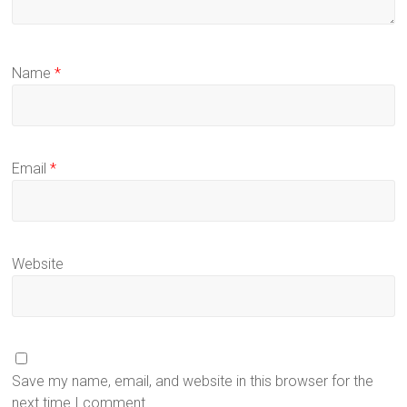
Name
*
Email
*
Website
Save my name, email, and website in this browser for the
next time I comment.