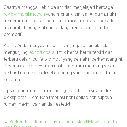
Saatnya menggali lebih dalam dan menjelajahi berbagai
review mobil mewah
yang menarik lainnya. Anda mungkin
menemukan inspirasi baru untuk modifikasi atau sekadar
menambah pengetahuan tentang tren terbaru di industri
otomotif.
Ketika Anda menyelami semua ini, ingatlah untuk selalu
mengunjungi
exhorticcars
untuk berita-berita terkini dan
terbaru dalam dunia otomotif yang semakin berkembang ini.
Pesona dan kemewahan mobil premium memang selalu
berhasil memikat hati setiap orang yang mencintai dunia
kendaraan.
Tips desain rumah minimalis nggak ada habisnya untuk
dieksplorasi. Temukan inspirasi baru setiap hari supaya
rumah makin nyaman dan estetik!
←
Berkendara dengan Gaya: Ulasan Mobil Mewah dan Tren