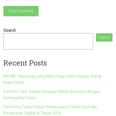
Search
Search
Recent Posts
MIO88: Teknologi yang Bikin Hidup Lebih Ringan, Bukan
Makin Ribet
Exhortic Cars: Ketika Raungan Mesin Bertemu dengan
Kehangatan Rasa
Performa Tanpa Batas: Menavigasi Presisi Data dan
Kecepatan Digital di Tahun 2026