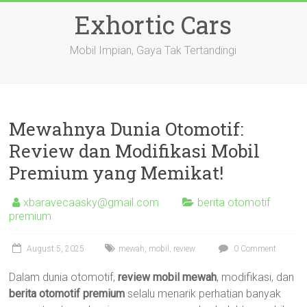
Skip
Exhortic Cars
to
content
Mobil Impian, Gaya Tak Tertandingi
Mewahnya Dunia Otomotif:
Review dan Modifikasi Mobil
Premium yang Memikat!
xbaravecaasky@gmail.com
berita otomotif
premium
August 5, 2025
mewah
,
mobil
,
review
0 Comment
Dalam dunia otomotif,
review mobil mewah
, modifikasi, dan
berita otomotif premium
selalu menarik perhatian banyak