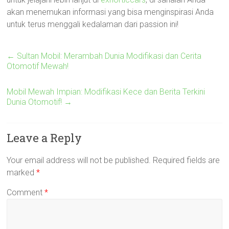
akan menemukan informasi yang bisa menginspirasi Anda
untuk terus menggali kedalaman dari passion ini!
←
Sultan Mobil: Merambah Dunia Modifikasi dan Cerita
Otomotif Mewah!
Mobil Mewah Impian: Modifikasi Kece dan Berita Terkini
Dunia Otomotif!
→
Leave a Reply
Your email address will not be published.
Required fields are
marked
*
Comment
*