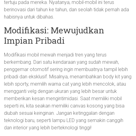
tertuju pada mereka. Nyatanya, mobil-mobil ini terus
berinovasi dari tahun ke tahun, dan seolah tidak pernah ada
habisnya untuk dibahas.
Modifikasi: Mewujudkan
Impian Pribadi
Modifikasi mobil mewah menjadi tren yang terus
berkembang. Dari satu kendaraan yang sudah mewah,
penggemar otomotif sering ingin membuatnya tampil lebih
pribadi dan eksklusif. Misalnya, menambahkan body kit yang
lebih sporty, memilih warna cat yang lebih mencolok, atau
mengganti velg dengan ukuran yang lebih besar untuk
memberikan kesan mengintimidasi. Saat memiliki mobil
seperti ini, kita seakan memiliki canvas kosong yang bisa
diubah sesuai keinginan. Jangan ketinggalan dengan
teknologi baru, seperti lampu LED yang semakin canggih
dan interior yang lebih berteknologi tinggi!