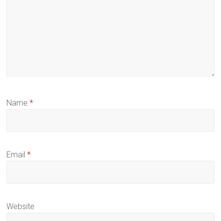
Name
*
Email
*
Website