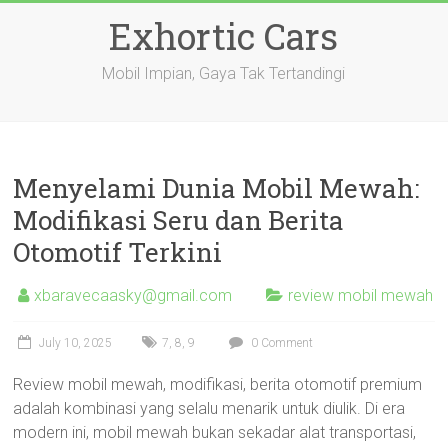
Skip
Exhortic Cars
to
content
Mobil Impian, Gaya Tak Tertandingi
Menyelami Dunia Mobil Mewah:
Modifikasi Seru dan Berita
Otomotif Terkini
xbaravecaasky@gmail.com
review mobil mewah
July 10, 2025
7
,
8
,
9
0 Comment
Review mobil mewah, modifikasi, berita otomotif premium
adalah kombinasi yang selalu menarik untuk diulik. Di era
modern ini, mobil mewah bukan sekadar alat transportasi,