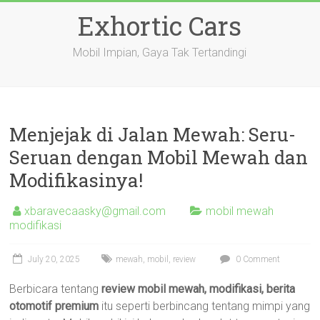
Skip
Exhortic Cars
to
content
Mobil Impian, Gaya Tak Tertandingi
Menjejak di Jalan Mewah: Seru-
Seruan dengan Mobil Mewah dan
Modifikasinya!
xbaravecaasky@gmail.com
mobil mewah
modifikasi
July 20, 2025
mewah
,
mobil
,
review
0 Comment
Berbicara tentang
review mobil mewah, modifikasi, berita
otomotif premium
itu seperti berbincang tentang mimpi yang