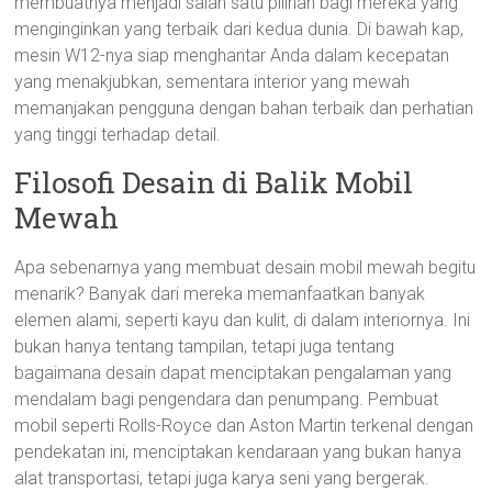
membuatnya menjadi salah satu pilihan bagi mereka yang
menginginkan yang terbaik dari kedua dunia. Di bawah kap,
mesin W12-nya siap menghantar Anda dalam kecepatan
yang menakjubkan, sementara interior yang mewah
memanjakan pengguna dengan bahan terbaik dan perhatian
yang tinggi terhadap detail.
Filosofi Desain di Balik Mobil
Mewah
Apa sebenarnya yang membuat desain mobil mewah begitu
menarik? Banyak dari mereka memanfaatkan banyak
elemen alami, seperti kayu dan kulit, di dalam interiornya. Ini
bukan hanya tentang tampilan, tetapi juga tentang
bagaimana desain dapat menciptakan pengalaman yang
mendalam bagi pengendara dan penumpang. Pembuat
mobil seperti Rolls-Royce dan Aston Martin terkenal dengan
pendekatan ini, menciptakan kendaraan yang bukan hanya
alat transportasi, tetapi juga karya seni yang bergerak.