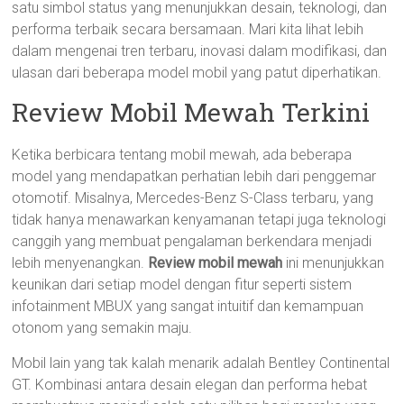
satu simbol status yang menunjukkan desain, teknologi, dan
performa terbaik secara bersamaan. Mari kita lihat lebih
dalam mengenai tren terbaru, inovasi dalam modifikasi, dan
ulasan dari beberapa model mobil yang patut diperhatikan.
Review Mobil Mewah Terkini
Ketika berbicara tentang mobil mewah, ada beberapa
model yang mendapatkan perhatian lebih dari penggemar
otomotif. Misalnya, Mercedes-Benz S-Class terbaru, yang
tidak hanya menawarkan kenyamanan tetapi juga teknologi
canggih yang membuat pengalaman berkendara menjadi
lebih menyenangkan.
Review mobil mewah
ini menunjukkan
keunikan dari setiap model dengan fitur seperti sistem
infotainment MBUX yang sangat intuitif dan kemampuan
otonom yang semakin maju.
Mobil lain yang tak kalah menarik adalah Bentley Continental
GT. Kombinasi antara desain elegan dan performa hebat