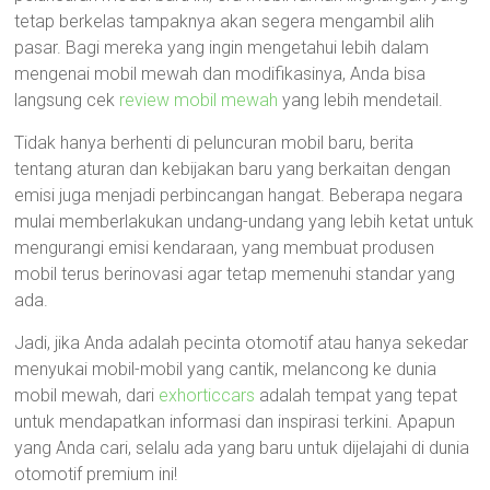
tetap berkelas tampaknya akan segera mengambil alih
pasar. Bagi mereka yang ingin mengetahui lebih dalam
mengenai mobil mewah dan modifikasinya, Anda bisa
langsung cek
review mobil mewah
yang lebih mendetail.
Tidak hanya berhenti di peluncuran mobil baru, berita
tentang aturan dan kebijakan baru yang berkaitan dengan
emisi juga menjadi perbincangan hangat. Beberapa negara
mulai memberlakukan undang-undang yang lebih ketat untuk
mengurangi emisi kendaraan, yang membuat produsen
mobil terus berinovasi agar tetap memenuhi standar yang
ada.
Jadi, jika Anda adalah pecinta otomotif atau hanya sekedar
menyukai mobil-mobil yang cantik, melancong ke dunia
mobil mewah, dari
exhorticcars
adalah tempat yang tepat
untuk mendapatkan informasi dan inspirasi terkini. Apapun
yang Anda cari, selalu ada yang baru untuk dijelajahi di dunia
otomotif premium ini!